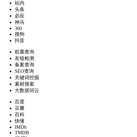
站内
头条
必应
神马
360
搜狗
抖音
权重查询
友链检测
备案查询
SEO查询
关键词挖掘
素材搜索
大数据词云
百度
豆瓣
百科
快懂
IMDb
TMDB