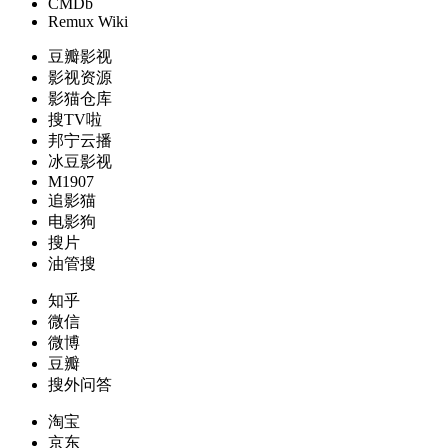
CMDb
Remux Wiki
豆瓣影视
影视资源
影猫仓库
搜TV啦
邦宁云播
冰豆影视
M1907
追影猫
电影狗
搜片
油管搜
知乎
微信
微博
豆瓣
搜外问答
淘宝
京东