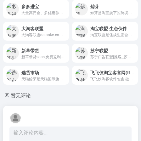
多多进宝
鲸芽
大量高佣金、多优惠券商品在这里等你，可以随时随地登录该网站推广商品赚钱，商品优惠券多、佣金高，让您轻松赚钱！
鲸芽是淘宝旗下的跨境商品撮合与分销平台，前身是淘分销，旨在连接海外品牌与淘宝商家，提供正品货源和高效供应链服务。
大淘客联盟
淘宝联盟·生态伙伴
大淘客联盟dataoke.com专注优质商品内容打造，为广大淘宝客提供精选商品，优质跟推群跟推，节省时间及人力成本！联盟本着专注单品、极致转化的使命，提供业务包括精选商品库、2小时热销榜单、优质跟推群，以及淘宝客运营干货，帮助大家实现利益最大化，同时帮助淘宝卖家打造爆款，带动销售！
淘宝联盟是促成生态合作伙伴与广告主生意经营的平台，合作伙伴包含且不仅限于各类流量媒体、内容媒体、社交个人、网红达人、MCN机构、招商服务商、工具服务商、代理机构等。平台优势：零门槛，淘宝账户登录即可推广；零成本，专做商品推荐与分享不囤货不发货；零风险，分享推广轻松学会带来成交拿佣金。
新草带货
苏宁联盟
新草带货saas,免费返利小程序,92折电费接口,免费云发单机器人,微信小商店分销系统
苏宁广告联盟|推客_苏宁易购网上商城
选货市场
飞飞侠淘宝客官网(ffxia.cn)
天猫鲸芽是天猫国际旗下的跨境商品撮合平台，主要为海外品牌和淘宝商家提供跨境商品的合规销售解决方案，帮助商家快速拓展跨境业务。
飞飞侠淘客软件包含:微信返利,免挂机采集,自动返利,微信公众号,优惠券转发、微信群管、微信裂变，微信导购，微信订单积分，微信礼品兑换
暂无评论