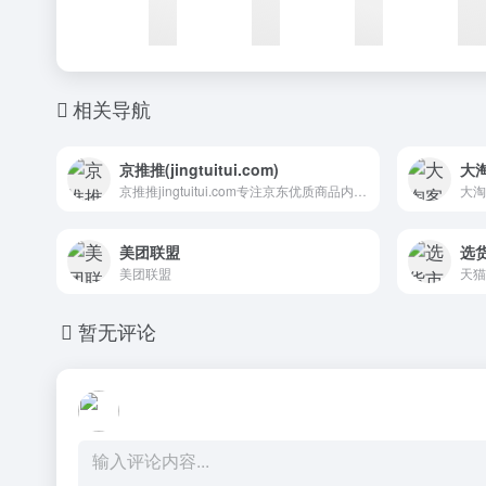
相关导航
京推推(jingtuitui.com)
大
京推推jingtuitui.com专注京东优质商品内容打造，为广大京挑客提供精选商品和采集群发软件，节省时间及人力成本！联盟本着专注京东单品、追求极致转化的使命，提供业务包括京东优惠券商品精选、京东采集群发软件，以及京挑客运营干货，帮助大家实现利益最大化，同时帮助京东商家打造爆款，带动销售！
美团联盟
选
美团联盟
暂无评论