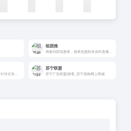
组团推
商家内部优惠券，领券优惠秒杀实时直播-组团推
苏宁联盟
京东供销平台始创于2015年，针对京东的平台商家打造的分销、代销业务为核心的供销平台，为B用户提供一站式采购、售卖解决方案。
苏宁广告联盟|推客_苏宁易购网上商城