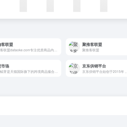
淘客联盟
聚推客联盟
大淘客联盟dataoke.com专注优质商品内容打造，为广大淘宝客提供精选商品，优质跟推群跟推，节省时间及人力成本！联盟本着专注单品、极致转化的使命，提供业务包括精选商品库、2小时热销榜单、优质跟推群，以及淘宝客运营干货，帮助大家实现利益最大化，同时帮助淘宝卖家打造爆款，带动销售！
聚推客联盟
货市场
京东供销平台
天猫鲸芽是天猫国际旗下的跨境商品撮合平台，主要为海外品牌和淘宝商家提供跨境商品的合规销售解决方案，帮助商家快速拓展跨境业务。