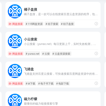
橘子盘搜
橘子盘搜，是一款可以在线搜索百度云盘资源的程序，包含百度网盘，迅雷BT，阿里云盘资源，115资源。
网盘搜索
# 115网盘资源
# 桔子搜索
# 桔子盘搜
小云搜索
小云搜索（yunso.net）每日更新上千，实时失效检测，专注于收录全网云盘资源，支持七大网盘搜索支持阿里云盘、夸克网盘、百度网盘、迅雷网盘、蓝奏云、蓝凑云、天翼云盘等，涵盖：科研资料、影视资源、音乐、图片、电子书、软件、小说等。只需要输入关键词即可搜索云盘资源,直接提供云盘分享链接,大家可以保存至自己的综合云盘或者直接下载。夸克云盘,阿里云盘,百度云盘,迅雷云盘,天翼云盘,彩和云盘,蓝奏云盘资源，直接提供夸克云盘,阿里云盘,百度云盘,迅雷云盘,天翼云盘,彩和云盘,蓝奏云盘分享链接，大家可以保存至自己的夸克云盘,阿里云盘,百度云盘,迅雷云盘,天翼云盘,彩和云盘,蓝奏云盘或者直接下载。
网盘搜索
# yunso.net
# 云搜
# 云盘资源搜索
飞猪盘
飞猪盘支持百度云搜索，可快速搜索百度网盘资源中的有效连接，自动识别无效的百度云网盘资源，每天更新海量资源。
网盘搜索
# bt下载
# 电子书下载
# 电影下载
磁力柠檬
最懂你的磁力链接搜索引擎