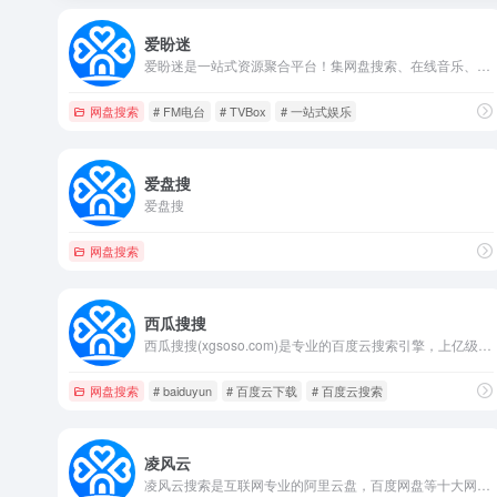
爱盼迷
爱盼迷是一站式资源聚合平台！集网盘搜索、在线音乐、电影电视、休闲游戏、直播电台于一体。支持百度网盘、阿里云盘、夸克网盘多源搜索，海量影视音乐资源随心享用。社区论坛、博客分享、AI搜索等功能齐全，满足你的所有数字娱乐需求！
网盘搜索
# FM电台
# TVBox
# 一站式娱乐
爱盘搜
爱盘搜
网盘搜索
西瓜搜搜
西瓜搜搜(xgsoso.com)是专业的百度云搜索引擎，上亿级的百度云资源下载，最实用的百度云搜索引擎，名副其实的超级网盘搜索神器!，实时收录百度云、百度网盘等资源，每天更新各类高清电影、视频、种子、小说等网盘资源，百度网盘搜索及百度云资源搜索就来西瓜搜搜！
网盘搜索
# baiduyun
# 百度云下载
# 百度云搜索
凌风云
凌风云搜索是互联网专业的阿里云盘，百度网盘等十大网盘搜索引擎，是网盘资源搜索中心.