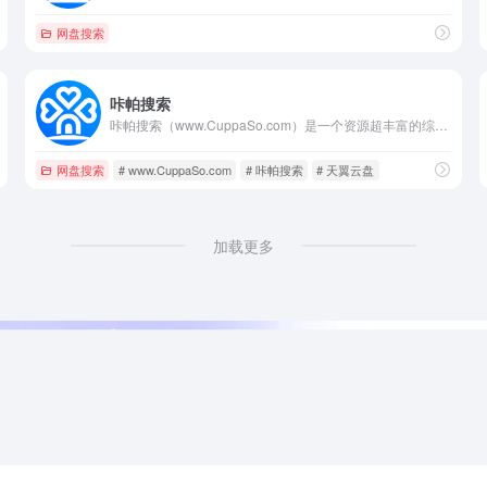
网盘搜索
咔帕搜索
咔帕搜索（www.CuppaSo.com）是一个资源超丰富的综合资源搜索网站,咔帕搜索专注于收录全网综合盘资源，包括：影视资源、音乐资源、图片资源、电子书资源、软件资源、小说资源等等。只需要输入关键词即可搜索综合云盘资源,直接提供综合云盘分享链接,大家可以保存至自己的综合云盘,或者直接下载。
网盘搜索
# www.CuppaSo.com
# 咔帕搜索
# 天翼云盘
加载更多