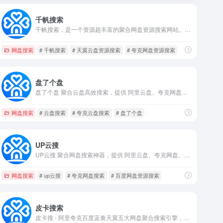
千帆搜索
千帆搜索，是一个资源超丰富的聚合网盘资源搜索网站。千帆搜索支持百度网盘搜索、阿里云盘搜索、蓝奏云搜索、天翼云盘搜索、夸克网盘搜索、迅雷云盘搜索。可以搜索影视资源、音乐资源、图片资源、电子书资源、软件资源、小说资源等等。只需要输入关键词，即可一键聚合搜索全网所有网盘资源，搜索结果直接提供网盘分享链接，大家可保存至自己的网盘或者直接下载！
网盘搜索
# 千帆搜索
# 天翼云盘资源搜索
# 夸克网盘资源搜索
盘了个盘
盘了个盘 聚合云盘高效搜索，提供 阿里云盘、夸克网盘、百度网盘、蓝奏网盘、迅雷网盘、天翼网盘、彩和网盘 等网盘资源搜索。更新快、资源全、速度快、免费。
网盘搜索
# 云盘搜索
# 夸克云盘搜索
# 盘了个盘
UP云搜
UP云搜 聚合网盘搜索神器，提供 阿里云盘、夸克网盘、百度网盘、蓝奏网盘、迅雷网盘、天翼网盘、彩和网盘 等网盘资源搜索。更新快、资源全、速度快、免费。
网盘搜索
# up云搜
# 夸克网盘搜索
# 百度网盘资源搜索
皮卡搜索
皮卡搜 - 阿里夸克百度蓝奏天翼五大网盘聚合搜索引擎，10000000+ 网盘资源免费无偿分享，坚持做最好的网盘搜索引擎！