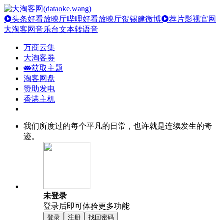
头条好看放映厅
哔哩好看放映厅
贺锡建微博
荐片影视官网
大淘客网音乐台
文本转语音
万商云集
大淘客券
获取主题
淘客网盘
赞助发电
香港主机
我们所度过的每个平凡的日常，也许就是连续发生的奇
迹。
未登录
登录后即可体验更多功能
登录
注册
找回密码