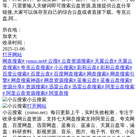
等。只需要输入关键词即可搜索云盘资源,直接提供云盘分享
链接,大家可以保存至自己的综合云盘或者直接下载。夸克云
盘,阿...
所在地：
加拿大
收录时间：
2025-11-06
打开网站
网盘搜索
# yunso.net
# 云搜
# 云盘资源搜索
# 天翼云盘
# 天翼云
盘搜索
# 夸克云盘搜索
# 小云搜索
# 彩和云盘
# 彩和云盘搜索
#
百度云搜索
# 百度云盘
# 百度网盘搜索
# 网盘搜索
# 网盘搜索引
擎
# 网盘搜索神器
# 网盘资源搜索
# 蓝奏云盘
# 蓝奏云盘搜索
#
资源分享
# 资源搜索
# 迅雷云盘
# 迅雷云盘搜索
# 阿里云盘搜索
# 阿里云盘资源搜索
# 阿里盘搜
小云搜索
打开网站
小云搜索（yunso.net）每日更新上千，实时失效检测，专注于
收录全网云盘资源，支持七大网盘搜索支持阿里云盘、夸克网
盘、百度网盘、迅雷网盘、蓝奏云、蓝凑云、天翼云盘等，涵
盖：科研资料、影视资源、音乐、图片、电子书、软件、小说