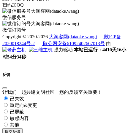
扫码加QQ
微信服务号
微信订阅号
Copyright © 2020-2026
大淘客网(dataoke.wang)
陕ICP备
2020018244号-2
陕公网安备61092402667013号
由
·
强力驱动
本站已运行：4410天16小
时54分34秒
反馈
让我们一起共建文明社区！您的反馈至关重要！
已失效
重定向&变更
已屏蔽
敏感内容
其他
提交反馈