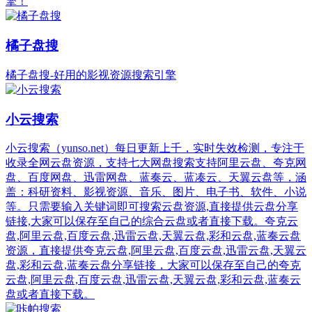
擎！
橘子盘搜
橘子盘搜-好用的影视资源搜索引擎
小云搜索
小云搜索（yunso.net）每日更新上千，实时失效检测，专注于
收录全网云盘资源，支持七大网盘搜索支持阿里云盘、夸克网
盘、百度网盘、迅雷网盘、蓝奏云、蓝凑云、天翼云盘等，涵
盖：科研资料、影视资源、音乐、图片、电子书、软件、小说
等。只需要输入关键词即可搜索云盘资源,直接提供云盘分享
链接,大家可以保存至自己的综合云盘或者直接下载。夸克云
盘,阿里云盘,百度云盘,迅雷云盘,天翼云盘,彩和云盘,蓝奏云盘
资源，直接提供夸克云盘,阿里云盘,百度云盘,迅雷云盘,天翼云
盘,彩和云盘,蓝奏云盘分享链接，大家可以保存至自己的夸克
云盘,阿里云盘,百度云盘,迅雷云盘,天翼云盘,彩和云盘,蓝奏云
盘或者直接下载。