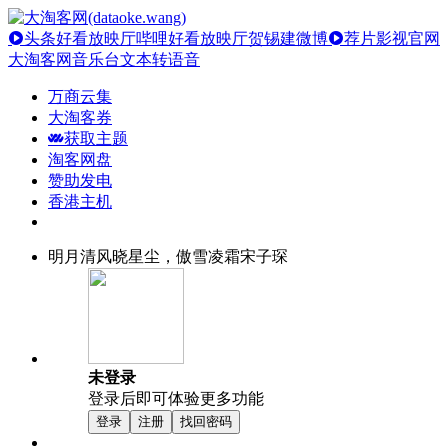
头条好看放映厅
哔哩好看放映厅
贺锡建微博
荐片影视官网
大淘客网音乐台
文本转语音
万商云集
大淘客券
获取主题
淘客网盘
赞助发电
香港主机
明月清风晓星尘，傲雪凌霜宋子琛
未登录
登录后即可体验更多功能
登录
注册
找回密码