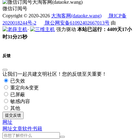
微信订阅号
Copyright © 2020-2026
大淘客网(dataoke.wang)
陕ICP备
2020018244号-2
陕公网安备61092402667013号
由
·
强力驱动
本站已运行：4409天17小
时31分25秒
反馈
让我们一起共建文明社区！您的反馈至关重要！
已失效
重定向&变更
已屏蔽
敏感内容
其他
提交反馈
网址
网址
文章
软件
书籍