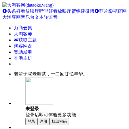
头条好看放映厅
哔哩好看放映厅
贺锡建微博
荐片影视官网
大淘客网音乐台
文本转语音
万商云集
大淘客券
获取主题
淘客网盘
赞助发电
香港主机
老辈子喝老鹰茶，一口回甘忆年华。
未登录
登录后即可体验更多功能
登录
注册
找回密码