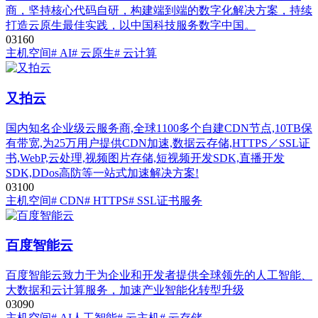
商，坚持核心代码自研，构建端到端的数字化解决方案，持续
打造云原生最佳实践，以中国科技服务数字中国。
0
316
0
主机空间
# AI
# 云原生
# 云计算
又拍云
国内知名企业级云服务商,全球1100多个自建CDN节点,10TB保
有带宽,为25万用户提供CDN加速,数据云存储,HTTPS／SSL证
书,WebP,云处理,视频图片存储,短视频开发SDK,直播开发
SDK,DDos高防等一站式加速解决方案!
0
310
0
主机空间
# CDN
# HTTPS
# SSL证书服务
百度智能云
百度智能云致力于为企业和开发者提供全球领先的人工智能、
大数据和云计算服务，加速产业智能化转型升级
0
309
0
主机空间
# AI人工智能
# 云主机
# 云存储