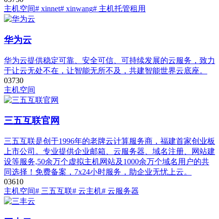
主机空间
# xinnet
# xinwang
# 主机托管租用
华为云
华为云提供稳定可靠、安全可信、可持续发展的云服务，致力
于让云无处不在，让智能无所不及，共建智能世界云底座。
0
373
0
主机空间
三五互联官网
三五互联是创于1996年的老牌云计算服务商，福建首家创业板
上市公司。专业提供企业邮箱、云服务器、域名注册、网站建
设等服务,50余万个虚拟主机网站及1000余万个域名用户的共
同选择！免费备案，7x24小时服务，助企业无忧上云。
0
361
0
主机空间
# 三五互联
# 云主机
# 云服务器