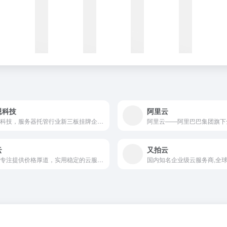
恩科技
阿里云
亿恩科技，服务器托管行业新三板挂牌企业，专注服务器托管服务23年，提供服务器租用、虚拟主机、域名注册、云服务器、云主机租用、建站侠等服务。
云
又拍云
尊云专注提供价格厚道，实用稳定的云服务器,香港云服务器,BGP云服务器,双线云服务器,高防云服务器,深圳云服务器,国内云主机。并提供全方位1对1售后服务，是国内领先的云计算基础设施服务提供商。