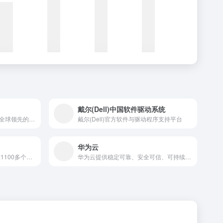
戴尔(Dell)中国软件驱动系统
阿里云——阿里巴巴集团旗下全球领先的云计算及人工智能科技公司之一。提供全栈云服务，包括弹性计算、高性能数据库、网络与存储方案，以及AI大模型、向量检索、大数据分析等智能化能力。依托飞天云计算操作系统与全球基础设施，支持企业构建高可用架构，定制基于场景的行业解决方案，免费备案，7×24小时售后支持，助企业无忧上云。
戴尔(Dell)官方软件与驱动程序支持平台
华为云
国内知名企业级云服务商,全球1100多个自建CDN节点,10TB保有带宽,为25万用户提供CDN加速,数据云存储,HTTPS／SSL证书,WebP,云处理,视频图片存储,短视频开发SDK,直播开发SDK,DDos高防等一站式加速解决方案!
华为云提供稳定可靠、安全可信、可持续发展的云服务，致力于让云无处不在，让智能无所不及，共建智能世界云底座。