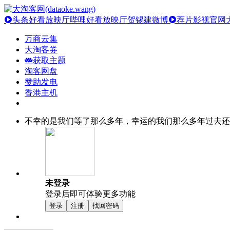
头条好看放映厅
哔哩好看放映厅
贺锡建微博
荐片影视官网
万商云集
大淘客券
获取主题
淘客网盘
赞助发电
香港主机
不幸的是我们等了那么多年，幸运的我们那么多年过去还
未登录
登录后即可体验更多功能
登录
注册
找回密码