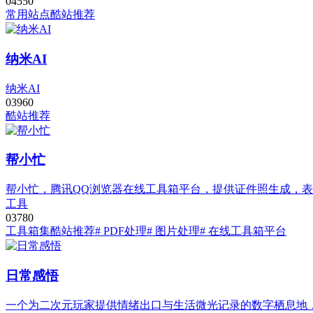
0
455
0
常用站点
酷站推荐
纳米AI
纳米AI
0
396
0
酷站推荐
帮小忙
帮小忙，腾讯QQ浏览器在线工具箱平台，提供证件照生成，表
工具
0
378
0
工具箱集
酷站推荐
# PDF处理
# 图片处理
# 在线工具箱平台
日常感悟
一个为二次元玩家提供情绪出口与生活微光记录的数字栖息地