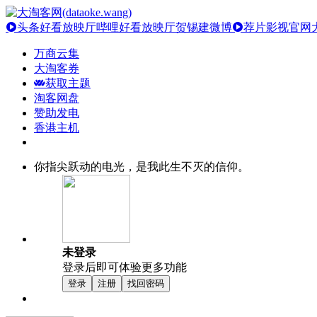
头条好看放映厅
哔哩好看放映厅
贺锡建微博
荐片影视官网
万商云集
大淘客券
获取主题
淘客网盘
赞助发电
香港主机
你指尖跃动的电光，是我此生不灭的信仰。
未登录
登录后即可体验更多功能
登录
注册
找回密码