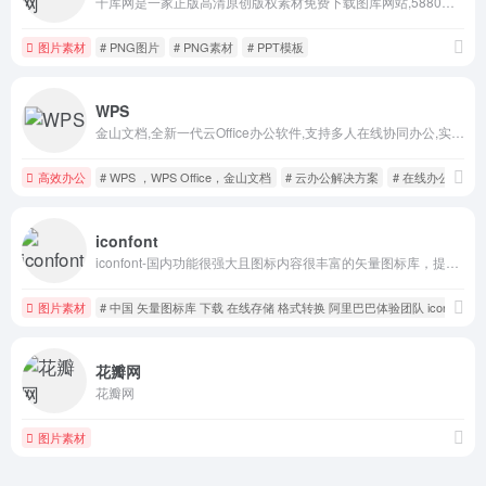
千库网是一家正版高清原创版权素材免费下载图库网站,5880万+正版可商用海报模版,PPT模板,png素材,背景图片,免抠元素,人像摄影图,音频视频素材,艺术字等版权图库素材大全供会员免费下载,千库网提供在线编辑设计与热门设计AI工具为用户提供一站式智能商务办公解决方案,版权图库认准千库网588ku.
图片素材
# PNG图片
# PNG素材
# PPT模板
WPS
金山文档,全新一代云Office办公软件,支持多人在线协同办公,实时协作，并设置文档访问、编辑权限。独有内容级安全，全程留痕可追溯.PC/移动双端覆盖,随时随地在线协同办公,在线文档即写即存统一管理,高效共享文档、表格。
高效办公
# WPS ，WPS Office，金山文档
# 云办公解决方案
# 在线办公，多
iconfont
iconfont-国内功能很强大且图标内容很丰富的矢量图标库，提供矢量图标下载、在线存储、格式转换等功能。阿里巴巴体验团队倾力打造，设计和前端开发的便捷工具
图片素材
# 中国 矢量图标库 下载 在线存储 格式转换 阿里巴巴体验团队 iconfont
花瓣网
花瓣网
图片素材