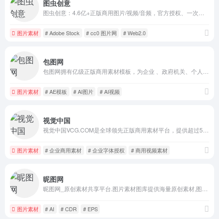
图虫创意
图虫创意：4.6亿+正版商用图片/视频/音频，官方授权、一次购买永久用，覆盖人物/风景/动物/美食/旅游/建筑/时尚等多类别，适用于设计/广告等场景；图虫网：800万+摄影师入驻的优质摄影社区，支持作品上传分享，提供图虫APP下载。
图片素材
# Adobe Stock
# cc0 图片网
# Web2.0
包图网
包图网拥有亿级正版商用素材模板，为企业 、政府机关、个人用户提供原创可商用的精品版权，涵盖4K/8K高清视频、AE模板、MG动画、配乐音效、AI素材、AI视频、AI音乐、PPT模板、海报模板、UI设计素材、PNG元素、电商淘宝、摄影图、插画动图、装饰装修、3D素材等，满足企业宣传、政府党建宣传及个人用户的创意剪辑、智能抠图、在线设计、AI绘画等各种使用场景，会员可享免费下载，立即访问包图网，获取高质素材！
图片素材
# AE模板
# AI图片
# AI视频
视觉中国
视觉中国VCG.COM是全球领先正版商用素材平台，提供超过5.5亿专业版权图片、高清视频、商用字体、插画及音乐素材，覆盖广告、传媒、品牌企业商用需求。支持AI智能搜索与一站式商业授权，保障企业用图安全。
图片素材
# 企业商用素材
# 企业字体授权
# 商用视频素材
昵图网
昵图网_原创素材共享平台.图片素材图库提供海量原创素材,图片下载,摄影作品,设计素材,视频素材,ppt模板,PSD源文件,矢量图,AI,CDR,EPS等高清图片下载.
图片素材
# AI
# CDR
# EPS