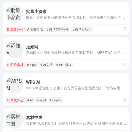
批量小管家
批量小管家是专业的微博运营管理工具，提供多账号批量管理、智能AI运营、精准营销引流等功能。12年技术积累，服务10万+企业用户，包括安徽广播电视台、大众汽车、中国人寿等知名企业。
高效办公
# 微博引流
# 微博管理软件
# 微博自动化
觅知网
觅知网专注原创版权设计模板图片素材下载。AIPPT与AI文档生成工具结合人工智能技术，为用户提供一站式智能办公解决方案。超过200万PPT模板、海报、PNG素材、背景、插画、元素、摄影图片、字体、视频、音频素材大全供会员免费下载。10000+各行业优质设计师每日更新5000+优质设计资源，满足各行业设计素材模板需求。
图片素材
# aippt
# AI文档
# PPT模板
WPS AI
WPS AI 是金山办公旗下具备大语言模型能力的人工智能应用，提供智能文档写作、长文阅读处理与人机交互等能力，与 WPS办公结合有自动生成 PPT、表格分析处理、文章改写续写、翻译等功能，助力智能办公，提升用户体验。
高效办公
# AI
# aippt
# copilot
素材中国
素材中国,素材CNN_免费素材共享平台.图片素材图库提供海量素材,图片下载,设计素材,PSD源文件,矢量图,AI,CDR,EPS等高清图片下载