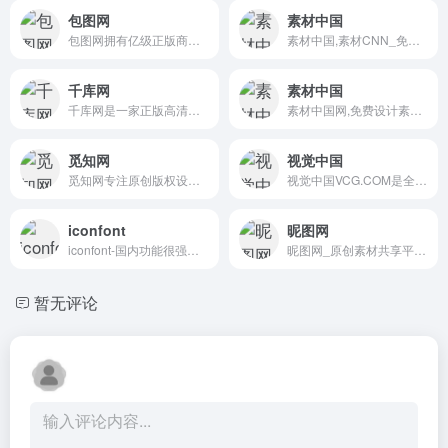
包图网
素材中国
包图网拥有亿级正版商用素材模板，为企业 、政府机关、个人用户提供原创可商用的精品版权，涵盖4K/8K高清视频、AE模板、MG动画、配乐音效、AI素材、AI视频、AI音乐、PPT模板、海报模板、UI设计素材、PNG元素、电商淘宝、摄影图、插画动图、装饰装修、3D素材等，满足企业宣传、政府党建宣传及个人用户的创意剪辑、智能抠图、在线设计、AI绘画等各种使用场景，会员可享免费下载，立即访问包图网，获取高质素材！
素材中国,素材CNN_免费素材共享平台.图片素材图库提供海量素材,图片下载,设计素材,PSD源文件,矢量图,AI,CDR,EPS等高清图片下载
千库网
素材中国
千库网是一家正版高清原创版权素材免费下载图库网站,5880万+正版可商用海报模版,PPT模板,png素材,背景图片,免抠元素,人像摄影图,音频视频素材,艺术字等版权图库素材大全供会员免费下载,千库网提供在线编辑设计与热门设计AI工具为用户提供一站式智能商务办公解决方案,版权图库认准千库网588ku.
素材中国网,免费设计素材分享平台.中国素材网图库提供海量设计素材,图片下载,设计素材,psd源文件,矢量图,png免抠图片等高端设计资源下载。
觅知网
视觉中国
觅知网专注原创版权设计模板图片素材下载。AIPPT与AI文档生成工具结合人工智能技术，为用户提供一站式智能办公解决方案。超过200万PPT模板、海报、PNG素材、背景、插画、元素、摄影图片、字体、视频、音频素材大全供会员免费下载。10000+各行业优质设计师每日更新5000+优质设计资源，满足各行业设计素材模板需求。
视觉中国VCG.COM是全球领先正版商用素材平台，提供超过5.5亿专业版权图片、高清视频、商用字体、插画及音乐素材，覆盖广告、传媒、品牌企业商用需求。支持AI智能搜索与一站式商业授权，保障企业用图安全。
iconfont
昵图网
iconfont-国内功能很强大且图标内容很丰富的矢量图标库，提供矢量图标下载、在线存储、格式转换等功能。阿里巴巴体验团队倾力打造，设计和前端开发的便捷工具
昵图网_原创素材共享平台.图片素材图库提供海量原创素材,图片下载,摄影作品,设计素材,视频素材,ppt模板,PSD源文件,矢量图,AI,CDR,EPS等高清图片下载.
暂无评论