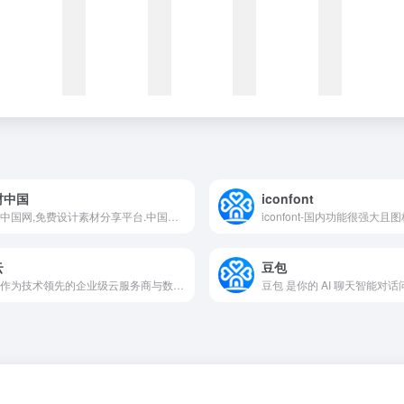
材中国
iconfont
素材中国网,免费设计素材分享平台.中国素材网图库提供海量设计素材,图片下载,设计素材,psd源文件,矢量图,png免抠图片等高端设计资源下载。
云
豆包
青云作为技术领先的企业级云服务商与数字化解决方案提供商，坚持核心代码自研，构建端到端的数字化解决方案，持续打造云原生最佳实践，以中国科技服务数字中国。