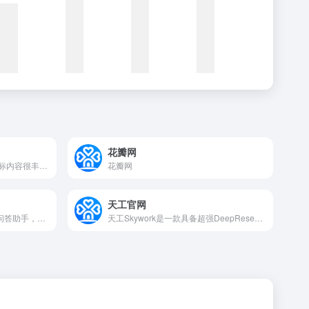
花瓣网
iconfont-国内功能很强大且图标内容很丰富的矢量图标库，提供矢量图标下载、在线存储、格式转换等功能。阿里巴巴体验团队倾力打造，设计和前端开发的便捷工具
花瓣网
天工官网
豆包 是你的 AI 聊天智能对话问答助手，写作文案翻译编程全能工具。豆包为你答疑解惑，提供灵感，辅助创作，也可以和你畅聊任何你感兴趣的话题。
天工Skywork是一款具备超强DeepResearch能力的全新AI Office智能体，通过3个专家agent和1个通用agent，让AI深度研究，一键生成AI文档、AI PPT、AI表格，高效应对各类办公、学习场景；也支持网页html、图像、视频、有声书、绘本等多种形式的创意内容创作，激发无限灵感。 天工Skywork融合先进的多模态理解与深度检索分析技术，一问即得科研级、专业级、咨询级的高质量结果，帮助你摆脱繁琐事务，显著提升效率。 无论你是职场白领、科研人员、大学生、研究生，还是自媒体KOL，天工Skywork都将是你值得信赖的智能伙伴，助你专注思考、释放创造力。