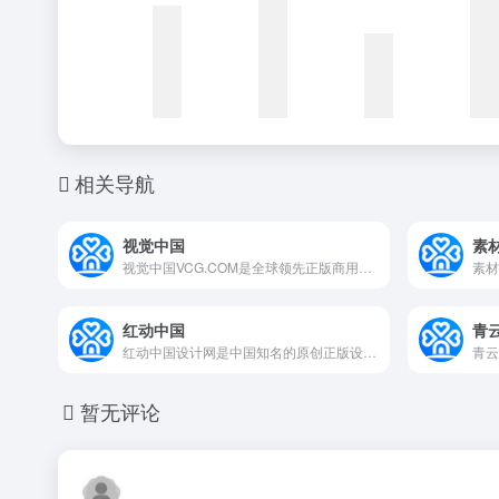
相关导航
视觉中国
素
视觉中国VCG.COM是全球领先正版商用素材平台，提供超过5.5亿专业版权图片、高清视频、商用字体、插画及音乐素材，覆盖广告、传媒、品牌企业商用需求。支持AI智能搜索与一站式商业授权，保障企业用图安全。
红动中国
青
红动中国设计网是中国知名的原创正版设计素材服务平台,提供原创正版设计素材，同时提供党建展板、党建文化墙、廉政文化、党建海报，党建ppt等设计素材，为设计师、政府社区和印刷公司带来了极大的便利。
暂无评论