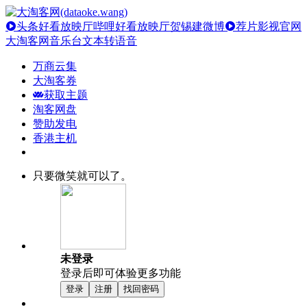
头条好看放映厅
哔哩好看放映厅
贺锡建微博
荐片影视官网
大淘客网音乐台
文本转语音
万商云集
大淘客券
获取主题
淘客网盘
赞助发电
香港主机
只要微笑就可以了。
未登录
登录后即可体验更多功能
登录
注册
找回密码