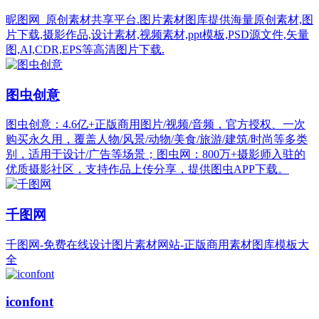
昵图网_原创素材共享平台.图片素材图库提供海量原创素材,图
片下载,摄影作品,设计素材,视频素材,ppt模板,PSD源文件,矢量
图,AI,CDR,EPS等高清图片下载.
图虫创意
图虫创意：4.6亿+正版商用图片/视频/音频，官方授权、一次
购买永久用，覆盖人物/风景/动物/美食/旅游/建筑/时尚等多类
别，适用于设计/广告等场景；图虫网：800万+摄影师入驻的
优质摄影社区，支持作品上传分享，提供图虫APP下载。
千图网
千图网-免费在线设计图片素材网站-正版商用素材图库模板大
全
iconfont