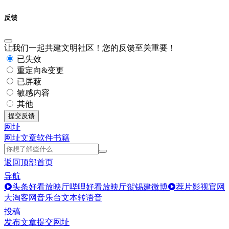
反馈
让我们一起共建文明社区！您的反馈至关重要！
已失效
重定向&变更
已屏蔽
敏感内容
其他
提交反馈
网址
网址
文章
软件
书籍
返回顶部
首页
导航
头条好看放映厅
哔哩好看放映厅
贺锡建微博
荐片影视官网
大淘客网音乐台
文本转语音
投稿
发布文章
提交网址