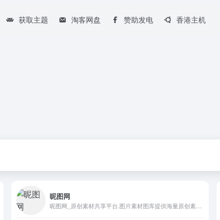
获取主题
淘客网盘
赞助发电
香港主机
昵图网
昵图网_原创素材共享平台.图片素材图库提供海量原创素材,图片下载,摄影作品,设计素材,视频素材,ppt模板,PSD源文件,矢量图,AI,CDR,EPS等高清图片下载.