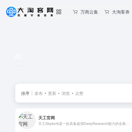
万商云集
大淘客券
AI
共 9 篇网址
排序
发布
更新
浏览
点赞
天工官网
天工Skywork是一款具备超强DeepResearch能力的全新AI Office智能体，通过3个专家agent和1个通用agent，让AI深度研究，一键生成AI文档、AI PPT、AI表格，高效应对各类办公、学习场景；也支持网页html、图像、视频、有声书、绘本等多种形式的创意内容创作，激发无限灵感。 天工Skywork融合先进的多模态理解与深度检索分析技术，一问即得科研级、专业级、咨询级的高质量结果，帮助你摆脱繁琐事务，显著提升效率。 无论你是职场白领、科研人员、大学生、研究生，还是自媒体KOL，天工Skywork都将是你值得信赖的智能伙伴，助你专注思考、释放创造力。