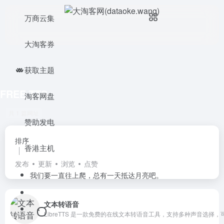
万商云集
大淘客券
获取主题
FREE TTS
淘客网盘
共 1 篇网址
赞助发电
排序
香港主机
发布
更新
浏览
点赞
我们要一直往上爬，总有一天抵达月亮吧。
文本转语音
LibreTTS 是一款免费的在线文本转语音工具，支持多种声音选择，可调节语速和语调，提供即时