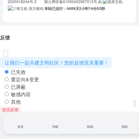
2020018244号-2
陕公网安备61092402667013号
由
·
强力驱动
本站已运行：4409天2小时14分53秒
反馈
让我们一起共建文明社区！您的反馈至关重要！
已失效
重定向&变更
已屏蔽
敏感内容
其他
提交反馈
首页
导航
投稿
我的