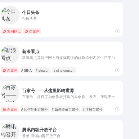
今日头条
今日头条
常用站点
自媒体
新浪看点
新浪看点是新浪网为自媒体提供的优质原创内容生产平台。作为新浪核心战略级产品，新浪看点全方位打通新浪系资源， 原创内容将在新浪新闻客户端、新浪微博、手机新浪网和新浪网等多个平台分发。帮助自媒体人提升自身价值、打造个人IP，实现商业变现、收益增值。
自媒体
# SINA
# sina.cn
# sina.com.cn
百家号——从这里影响世界
百家号，是百度为创作者打造的集创作、发布、变现于一体的内容创作平台，也是众多企业号实现营销转化的运营新阵地。
自媒体
# 如何注册百家号
# 如何登录百家号
# 注册百家号
腾讯内容开放平台
登录-腾讯内容开放平台