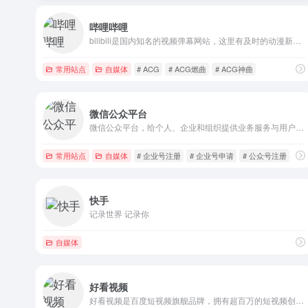
哔哩哔哩
bilibili是国内知名的视频弹幕网站，这里有及时的动漫新番，活跃的ACG氛围，有创意的Up主。大家可以在这里找到许多欢乐。
常用站点
自媒体
# ACG
# ACG燃曲
# ACG神曲
微信公众平台
微信公众平台，给个人、企业和组织提供业务服务与用户管理能力的全新服务平台。
常用站点
自媒体
# 企业号注册
# 企业号申请
# 公众号注册
快手
记录世界 记录你
自媒体
好看视频
好看视频是百度短视频旗舰品牌，拥有超百万的短视频创作者。全面覆盖知识、美食、生活、健康、文化、游戏、影视等海量视频，致力于为用户提供优质的视频内容与观看体验，让用户轻松有收获。