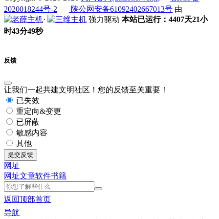
2020018244号-2
陕公网安备61092402667013号
由
·
强力驱动
本站已运行：4407天21小
时43分50秒
反馈
让我们一起共建文明社区！您的反馈至关重要！
已失效
重定向&变更
已屏蔽
敏感内容
其他
提交反馈
网址
网址
文章
软件
书籍
返回顶部
首页
导航