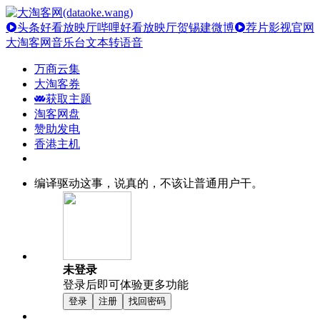
头条好看放映厅
哔哩好看放映厅
贺锡建微博
荐片影视官网
大淘客网音乐台
文本转语音
万商云集
大淘客券
获取主题
淘客网盘
赞助发电
香港主机
编译驱动这事，说真的，不该让普通用户干。
未登录
登录后即可体验更多功能
登录
注册
找回密码