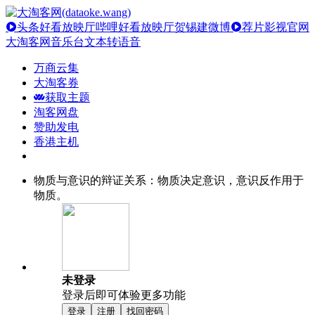
头条好看放映厅
哔哩好看放映厅
贺锡建微博
荐片影视官网
大淘客网音乐台
文本转语音
万商云集
大淘客券
获取主题
淘客网盘
赞助发电
香港主机
物质与意识的辩证关系：物质决定意识，意识反作用于
物质。
未登录
登录后即可体验更多功能
登录
注册
找回密码