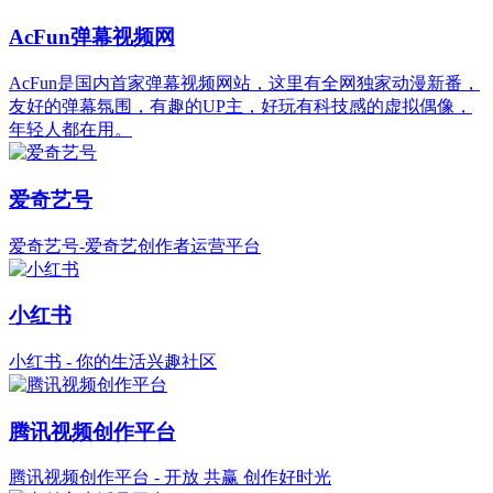
AcFun弹幕视频网
AcFun是国内首家弹幕视频网站，这里有全网独家动漫新番，
友好的弹幕氛围，有趣的UP主，好玩有科技感的虚拟偶像，
年轻人都在用。
爱奇艺号
爱奇艺号-爱奇艺创作者运营平台
小红书
小红书 - 你的生活兴趣社区
腾讯视频创作平台
腾讯视频创作平台 - 开放 共赢 创作好时光