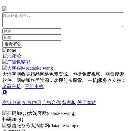
发表评论
暂无评论...
大淘客网收集精品网络免费资源、包括免费视频、网盘搜索、
软件、网站和各类资源，欢迎前来探索。 主机|服务器支持：
老薛主机
·
三维主机
友链申请
免责声明
广告合作
留言板
关于本站
扫码加QQ