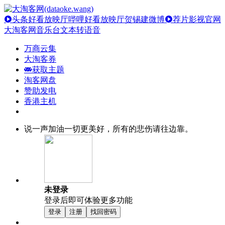
头条好看放映厅
哔哩好看放映厅
贺锡建微博
荐片影视官网
大淘客网音乐台
文本转语音
万商云集
大淘客券
获取主题
淘客网盘
赞助发电
香港主机
说一声加油一切更美好，所有的悲伤请往边靠。
未登录
登录后即可体验更多功能
登录
注册
找回密码