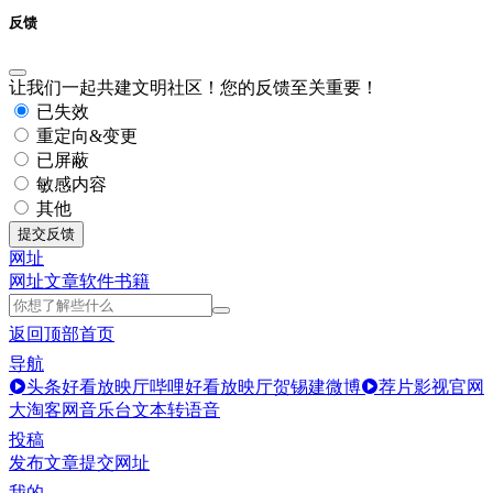
反馈
让我们一起共建文明社区！您的反馈至关重要！
已失效
重定向&变更
已屏蔽
敏感内容
其他
提交反馈
网址
网址
文章
软件
书籍
返回顶部
首页
导航
头条好看放映厅
哔哩好看放映厅
贺锡建微博
荐片影视官网
大淘客网音乐台
文本转语音
投稿
发布文章
提交网址
我的