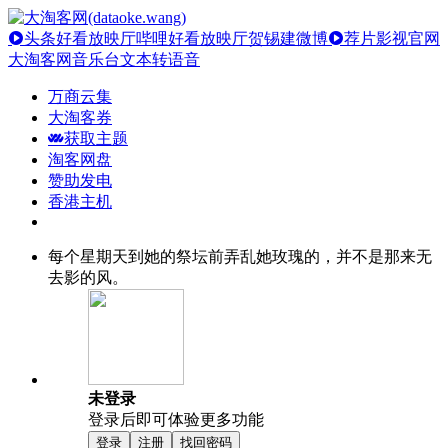
头条好看放映厅
哔哩好看放映厅
贺锡建微博
荐片影视官网
大淘客网音乐台
文本转语音
万商云集
大淘客券
获取主题
淘客网盘
赞助发电
香港主机
每个星期天到她的祭坛前弄乱她玫瑰的，并不是那来无
去影的风。
未登录
登录后即可体验更多功能
登录
注册
找回密码