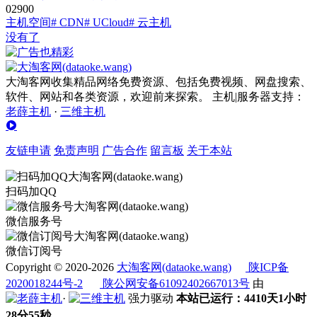
0
290
0
主机空间
# CDN
# UCloud
# 云主机
没有了
大淘客网收集精品网络免费资源、包括免费视频、网盘搜索、
软件、网站和各类资源，欢迎前来探索。 主机|服务器支持：
老薛主机
·
三维主机
友链申请
免责声明
广告合作
留言板
关于本站
扫码加QQ
微信服务号
微信订阅号
Copyright © 2020-2026
大淘客网(dataoke.wang)
陕ICP备
2020018244号-2
陕公网安备61092402667013号
由
·
强力驱动
本站已运行：4410天1小时
28分55秒