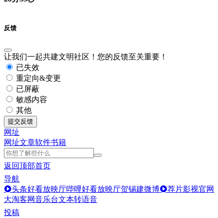
反馈
让我们一起共建文明社区！您的反馈至关重要！
已失效
重定向&变更
已屏蔽
敏感内容
其他
提交反馈
网址
网址
文章
软件
书籍
返回顶部
首页
导航
头条好看放映厅
哔哩好看放映厅
贺锡建微博
荐片影视官网
大淘客网音乐台
文本转语音
投稿