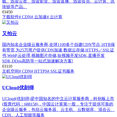
载、迅雷云盘、迅雷影音、迅雷直播、迅雷会员、云计算、区
块链等产品。
0
345
0
下载软件
# CDN
# 云加速
# 云计算
又拍云
国内知名企业级云服务商,全球1100多个自建CDN节点,10TB保
有带宽,为25万用户提供CDN加速,数据云存储,HTTPS／SSL证
书,WebP,云处理,视频图片存储,短视频开发SDK,直播开发
SDK,DDos高防等一站式加速解决方案!
0
311
0
主机空间
# CDN
# HTTPS
# SSL证书服务
UCloud优刻得
UCloud(优刻得)是中国知名的中立云计算服务商，科创板上市
(股票代码：688158)，中国云计算第一股，专注于提供可靠的
企业级云服务，包括云服务器、云主机、云数据库、混合云、
CDN、人工智能等服务