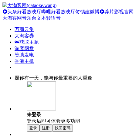
头条好看放映厅
哔哩好看放映厅
贺锡建微博
荐片影视官网
大淘客网音乐台
文本转语音
万商云集
大淘客券
获取主题
淘客网盘
赞助发电
香港主机
愿你有一天，能与你最重要的人重逢
未登录
登录后即可体验更多功能
登录
注册
找回密码