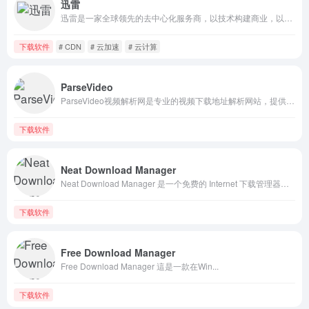
迅雷
迅雷是一家全球领先的去中心化服务商，以技术构建商业，以服务创造共识，累计用户超4亿。面向个人和企业推出迅雷下载、迅雷云盘、迅雷影音、迅雷直播、迅雷会员、云计算、区块链等产品。
下载软件
# CDN
# 云加速
# 云计算
ParseVideo
ParseVideo视频解析网是专业的视频下载地址解析网站，提供微博视频、秒拍视频、汤不热视频(tumblr)、哔哩哔哩(B站)、facebook视频、快手等视频网站的下载地址解析服务，用户可以直接输入视频网址，得到视频文件的真实下载地址。
下载软件
Neat Download Manager
Neat Download Manager 是一个免费的 Internet 下载管理器，用于macOS（OS X 10.10 或更高版本）和 Windows（Windows 7 或更高版本）
下载软件
Free Download Manager
Free Download Manager 這是一款在Win...
下载软件