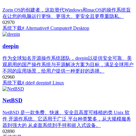
Zorin OS的创建者，这款替代Windows和macOS的操作系统旨
在让您的电脑运行更快、更强大、更安全且更尊重隐私。
0
297
0
系统下载
# Alternative
# Computer
# Desktop
deepin
作为全球知名开源操作系统团队，deepin以提供安全可靠、美
观易用的国产操作系统与开源解决方案为目标，满足全球用户
不同的应用场景，给用户提供一种更好的选择。
0
296
0
系统下载
# dde
# deepin
# Linux
NetBSD
NetBSD 是一款免费、快速、安全且高度可移植的类 Unix 软
件 开源作系统。它适用于广泛 平台种类繁多，从大规模服务
器到强大的 从桌面系统到手持和嵌入式设备。
0
289
0