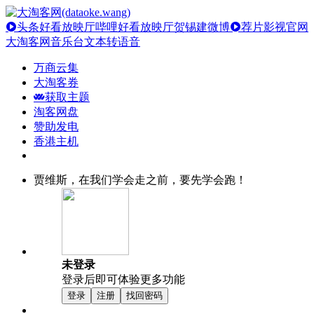
头条好看放映厅
哔哩好看放映厅
贺锡建微博
荐片影视官网
大淘客网音乐台
文本转语音
万商云集
大淘客券
获取主题
淘客网盘
赞助发电
香港主机
贾维斯，在我们学会走之前，要先学会跑！
未登录
登录后即可体验更多功能
登录
注册
找回密码