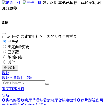
·
强力驱动
本站已运行：4410天3小时
31分39秒
反馈
让我们一起共建文明社区！您的反馈至关重要！
已失效
重定向&变更
已屏蔽
敏感内容
其他
提交反馈
网址
网址
文章
软件
书籍
返回顶部
首页
导航
头条好看放映厅
哔哩好看放映厅
贺锡建微博
荐片影视官网