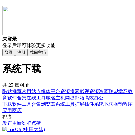
未登录
登录后即可体验更多功能
登录
注册
找回密码
系统下载
共 25 篇网址
酷站推荐
常用站点
媒体平台
资源搜索
影视资源
淘客联盟
学习教
育
软件合集
在线工具
域名主机
网盘邮箱
高效办公
下载软件
工具合集
浏览器
系统工具
扩展插件
系统下载
驱动程序
应用商店
排序
发布
更新
浏览
点赞