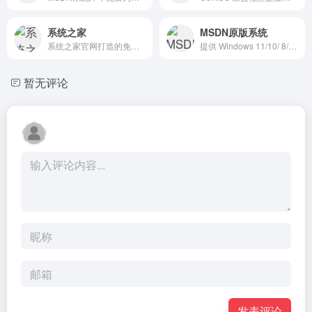
系统之家
MSDN原版系统
系统之家官网打造的免费装机工具，可以让小白用户简单实现一键重装电脑系统，也可以一键制作U盘启动盘，完美支持所有品牌和组装电脑一键重装win11、win10、win7等系统版本，能够帮你解决在系统重装、系统备份还原等日常遇到的繁琐烦人的问题，轻松无顾虑的完成了电脑系统的保护和维护。
提供 Windows 11/10/ 8/7、Windows Server 2022/2019/2016、Office、SQL SERVER等MSDN原版镜像全系列下载及安装教程。
暂无评论
发表评论