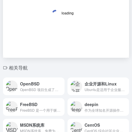
相关导航
OpenBSD
企业开源和Linux
OpenBSD 项目生成了一个免费的， 多平台基于4.4BSD的类UNIX作系统。 我们的努力强调可移植性、标准化、正确性、主动安全性和集成密码学。举例来说 OpenBSD 的影响，流行的 OpenSSH 软件源自 OpenBSD。
Ubuntu是适用于企业服务器、桌面电脑、云、IoT物联网的现代化开源Linux操作系统。Ubuntu官网。
FreeBSD
deepin
FreeBSD 是一个用于驱动现代服务器的作系统， 桌面和嵌入式平台。三十多年来，一个庞大的社区持续开发了它 好多年。其先进的网络、安全和存储功能 使FreeBSD成为许多最繁忙网站和最普及嵌入式网络的首选平台， 存储设备。
作为全球知名开源操作系统团队，deepin以提供安全可靠、美观易用的国产操作系统与开源解决方案为目标，满足全球用户不同的应用场景，给用户提供一种更好的选择。
MSDN系统库
CentOS
MSDN系统库，免费为你提供我告诉你msdn原版纯净系统，原版win11，win10，win8/8.1，win7系统下载，原版office全系列下载与安装等服务
CentOS 综合社区企业操作系统