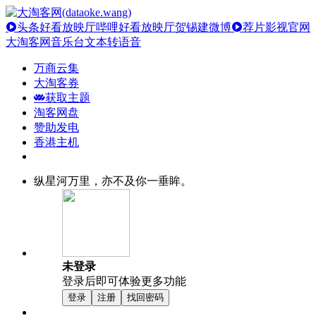
头条好看放映厅
哔哩好看放映厅
贺锡建微博
荐片影视官网
大淘客网音乐台
文本转语音
万商云集
大淘客券
获取主题
淘客网盘
赞助发电
香港主机
纵星河万里，亦不及你一垂眸。
未登录
登录后即可体验更多功能
登录
注册
找回密码