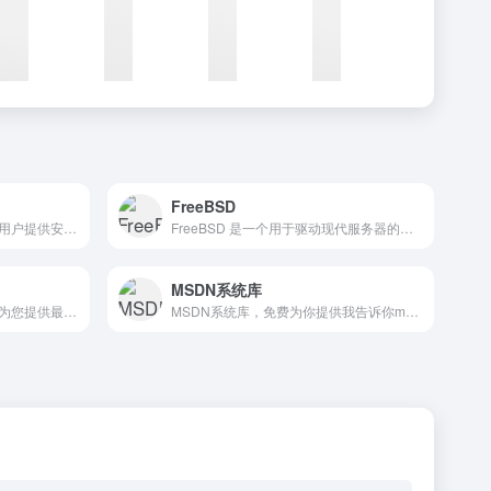
FreeBSD
统信软件致力于为不同行业的用户提供安全稳定、智能易用的操作系统产品与解决方案。基于国产芯片架构的操作系统产品已经和龙芯、飞腾、申威、鲲鹏、兆芯、海光等芯片厂商开展了广泛和深入的合作，与国内各主流整机厂商，以及数百家国内外软件厂商展开了全方位的兼容性适配工作。
FreeBSD 是一个用于驱动现代服务器的作系统， 桌面和嵌入式平台。三十多年来，一个庞大的社区持续开发了它 好多年。其先进的网络、安全和存储功能 使FreeBSD成为许多最繁忙网站和最普及嵌入式网络的首选平台， 存储设备。
MSDN系统库
系统之家官网首页，系统之家为您提供最新的Win11系统、Win10系统、Win7旗舰版、XP系统、纯净版系统、装机版系统等Windows操作系统下载。
MSDN系统库，免费为你提供我告诉你msdn原版纯净系统，原版win11，win10，win8/8.1，win7系统下载，原版office全系列下载与安装等服务