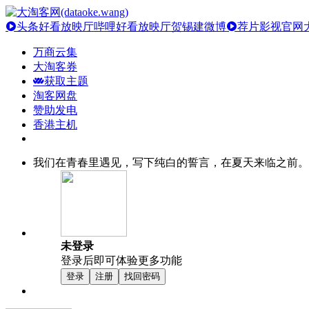
头条好看放映厅
哔哩好看放映厅
贺锡建微博
荐片影视官网
万商云集
大淘客券
获取主题
淘客网盘
赞助发电
香港主机
我们在青春里遇见，写下纯白的誓言，在夏天来临之前。
未登录
登录后即可体验更多功能
登录
注册
找回密码