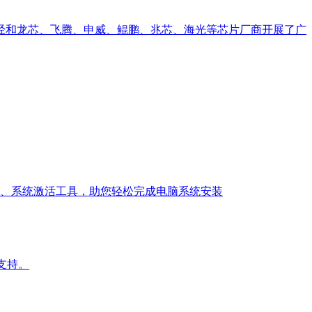
经和龙芯、飞腾、申威、鲲鹏、兆芯、海光等芯片厂商开展了广
E工具、系统激活工具，助您轻松完成电脑系统安装
务支持。