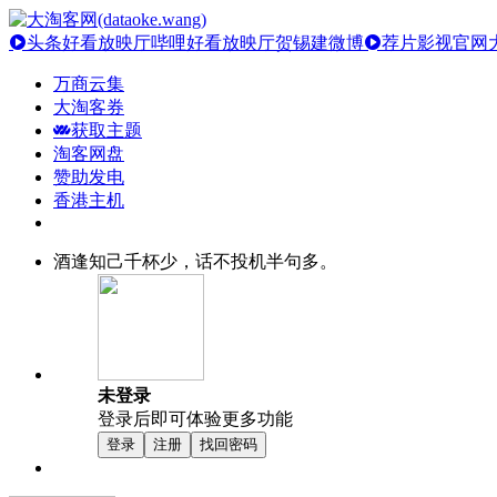
头条好看放映厅
哔哩好看放映厅
贺锡建微博
荐片影视官网
万商云集
大淘客券
获取主题
淘客网盘
赞助发电
香港主机
酒逢知己千杯少，话不投机半句多。
未登录
登录后即可体验更多功能
登录
注册
找回密码