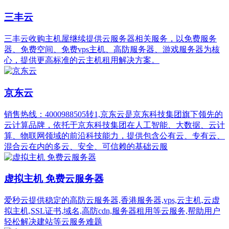
三丰云
三丰云收购主机屋继续提供云服务器相关服务，以免费服务
器、免费空间、免费vps主机、高防服务器、游戏服务器为核
心，提供更高标准的云主机租用解决方案。
京东云
销售热线：4000988505转1,京东云是京东科技集团旗下领先的
云计算品牌，依托于京东科技集团在人工智能、大数据、云计
算、物联网领域的前沿科技能力，提供包含公有云、专有云、
混合云在内的多云、安全、可信赖的基础云服
虚拟主机 免费云服务器
爱秒云提供稳定的高防云服务器,香港服务器,vps,云主机,云虚
拟主机,SSL证书,域名,高防cdn,服务器租用等云服务,帮助用户
轻松解决建站等云服务难题