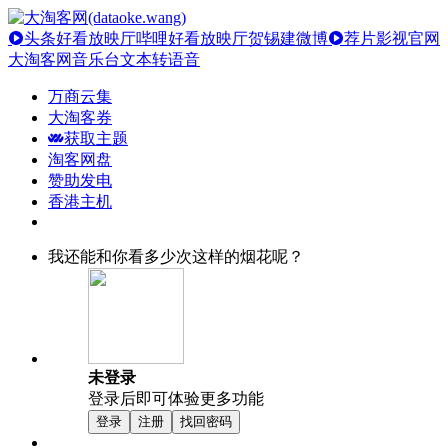
头条好看放映厅
哔哩好看放映厅
贺锡建微博
荐片影视官网
大淘客网音乐台
文本转语音
万商云集
大淘客券
获取主题
淘客网盘
赞助发电
香港主机
我还能和你看多少次这样的烟花呢？
未登录
登录后即可体验更多功能
登录
注册
找回密码