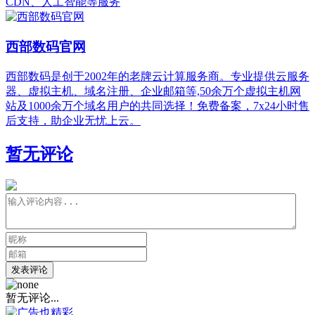
CDN、人工智能等服务
西部数码官网
西部数码是创于2002年的老牌云计算服务商。专业提供云服务
器、虚拟主机、域名注册、企业邮箱等,50余万个虚拟主机网
站及1000余万个域名用户的共同选择！免费备案，7x24小时售
后支持，助企业无忧上云。
暂无评论
发表评论
暂无评论...