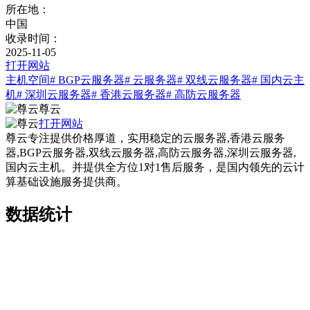
所在地：
中国
收录时间：
2025-11-05
打开网站
主机空间
# BGP云服务器
# 云服务器
# 双线云服务器
# 国内云主
机
# 深圳云服务器
# 香港云服务器
# 高防云服务器
尊云
打开网站
尊云专注提供价格厚道，实用稳定的云服务器,香港云服务
器,BGP云服务器,双线云服务器,高防云服务器,深圳云服务器,
国内云主机。并提供全方位1对1售后服务，是国内领先的云计
算基础设施服务提供商。
数据统计