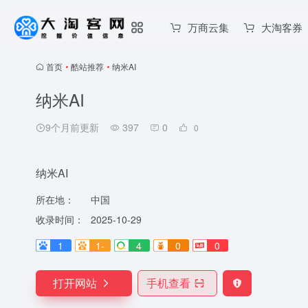
万商云集
大淘客券
首页
•
酷站推荐
•
纳米AI
纳米AI
9个月前更新
397
0
0
纳米AI
所在地：
中国
收录时间：
2025-10-29
1
1-
4
0
0
打开网站
手机查看