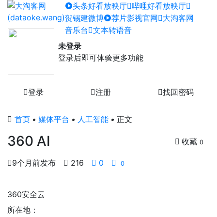
头条好看放映厅
哔哩好看放映厅
贺锡建微博
荐片影视官网
大淘客网
音乐台
文本转语音
未登录
登录后即可体验更多功能
登录
注册
找回密码
首页
•
媒体平台
•
人工智能
•
正文
360 AI
收藏
0
9个月前发布
216
0
0
360安全云
所在地：