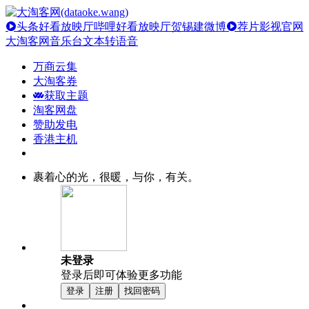
头条好看放映厅
哔哩好看放映厅
贺锡建微博
荐片影视官网
大淘客网音乐台
文本转语音
万商云集
大淘客券
获取主题
淘客网盘
赞助发电
香港主机
裹着心的光，很暖，与你，有关。
未登录
登录后即可体验更多功能
登录
注册
找回密码