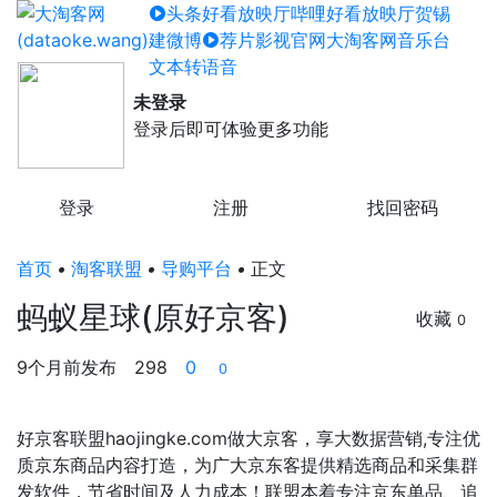
头条好看放映厅
哔哩好看放映厅
贺锡
建微博
荐片影视官网
大淘客网音乐台
文本转语音
未登录
登录后即可体验更多功能
登录
注册
找回密码
首页
•
淘客联盟
•
导购平台
•
正文
蚂蚁星球(原好京客)
收藏
0
9个月前发布
298
0
0
好京客联盟haojingke.com做大京客，享大数据营销,专注优
质京东商品内容打造，为广大京东客提供精选商品和采集群
发软件，节省时间及人力成本！联盟本着专注京东单品、追