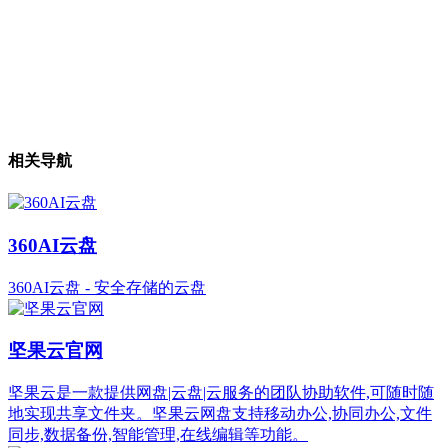
相关导航
360AI云盘
360AI云盘 - 安全存储的云盘
坚果云官网
坚果云是一款提供网盘|云盘|云服务的团队协助软件,可随时随
地实现共享文件夹。坚果云网盘支持移动办公,协同办公,文件
同步,数据备份,智能管理,在线编辑等功能。