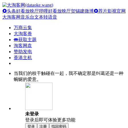
头条好看放映厅
哔哩好看放映厅
贺锡建微博
荐片影视官网
大淘客网音乐台
文本转语音
万商云集
大淘客券
获取主题
淘客网盘
赞助发电
香港主机
当我们的枝干触碰在一起，我不确定那是纠葛还是一种
蜿蜒的爱意。
未登录
登录后即可体验更多功能
登录
注册
找回密码