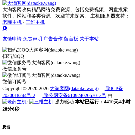
大淘客网收集精品网络免费资源、包括免费视频、网盘搜索、
软件、网站和各类资源，欢迎前来探索。 主机|服务器支持：
老薛主机
·
三维主机
友链申请
免责声明
广告合作
留言板
关于本站
扫码加QQ
微信服务号
微信订阅号
Copyright © 2020-2026
大淘客网(dataoke.wang)
陕ICP备
2020018244号-2
陕公网安备61092402667013号
由
·
强力驱动
本站已运行：4410天4小时
28分6秒
反馈