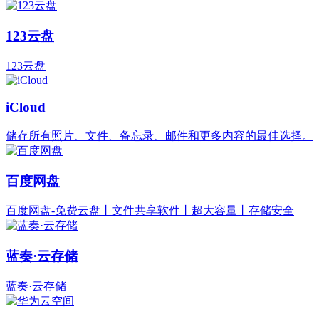
123云盘
123云盘
iCloud
储存所有照片、文件、备忘录、邮件和更多内容的最佳选择。
百度网盘
百度网盘-免费云盘丨文件共享软件丨超大容量丨存储安全
蓝奏·云存储
蓝奏·云存储