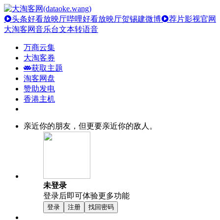
头条好看放映厅
哔哩好看放映厅
贺锡建微博
荐片影视官网
大淘客网音乐台
文本转语音
万商云集
大淘客券
获取主题
淘客网盘
赞助发电
香港主机
亲近你的朋友，但更要亲近你的敌人。
未登录
登录后即可体验更多功能
登录
注册
找回密码