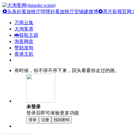
头条好看放映厅
哔哩好看放映厅
贺锡建微博
荐片影视官网
万商云集
大淘客券
获取主题
淘客网盘
赞助发电
香港主机
有时候，你不得不停下来，回头看看你走过的路。
未登录
登录后即可体验更多功能
登录
注册
找回密码