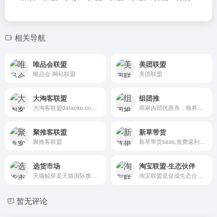
相关导航
唯品会联盟
美团联盟
唯品会-网站联盟
美团联盟
大淘客联盟
组团推
大淘客联盟dataoke.com专注优质商品内容打造，为广大淘宝客提供精选商品，优质跟推群跟推，节省时间及人力成本！联盟本着专注单品、极致转化的使命，提供业务包括精选商品库、2小时热销榜单、优质跟推群，以及淘宝客运营干货，帮助大家实现利益最大化，同时帮助淘宝卖家打造爆款，带动销售！
商家内部优惠券，领券优惠秒杀实时直播-组团推
聚推客联盟
新草带货
聚推客联盟
新草带货saas,免费返利小程序,92折电费接口,免费云发单机器人,微信小商店分销系统
选货市场
淘宝联盟·生态伙伴
天猫鲸芽是天猫国际旗下的跨境商品撮合平台，主要为海外品牌和淘宝商家提供跨境商品的合规销售解决方案，帮助商家快速拓展跨境业务。
淘宝联盟是促成生态合作伙伴与广告主生意经营的平台，合作伙伴包含且不仅限于各类流量媒体、内容媒体、社交个人、网红达人、MCN机构、招商服务商、工具服务商、代理机构等。平台优势：零门槛，淘宝账户登录即可推广；零成本，专做商品推荐与分享不囤货不发货；零风险，分享推广轻松学会带来成交拿佣金。
暂无评论