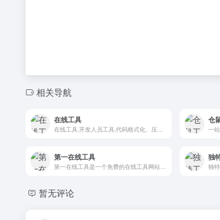
相关导航
在线工具
仓
在线工具,开发人员工具,代码格式化、压缩、加密、解密,下载链接转换,json格式化,正则测试工具,favicon在线制作,字帖工具,中文简繁体转换,迅雷下载链接转换,进制转换,二维码,照片压缩,pdf合并
第一在线工具
独
第一在线工具是一个免费的在线工具网站，我们将持续开发各种实用的在线工具，以及分享优质软件、优秀网站等内容。目前已上线文本差异对比、中文简繁体转换、脑筋急转弯等工具，以及优质软件分享、优秀网站分享等内容。
暂无评论