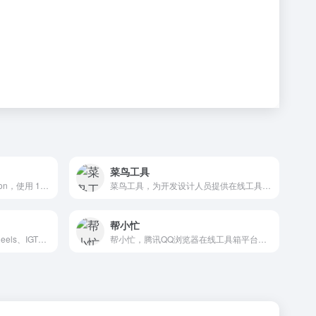
菜鸟工具
安全、智能且易于使用的 11zon，使用 11zon 完成更多工作。通过 11zon 压缩、转换、编辑等功能集中在一处，最大限度地提高工作效率。
菜鸟工具，为开发设计人员提供在线工具，网址导航，提供在线PHP、Python、 CSS、JS 调试，中文简繁体转换，进制转换等工具。致力于打造国内专业WEB开发工具，集成开发环境，WEB开发教程。..
帮小忙
下载Instagram视频、照片、Reels、IGTV和轮播
帮小忙，腾讯QQ浏览器在线工具箱平台，提供证件照生成，表情包制作，PDF转换，文字提取，二维码生成，数据校验、照片修复、插件安装等在线服务，让你无忧生活。帮小忙-全部分类工具