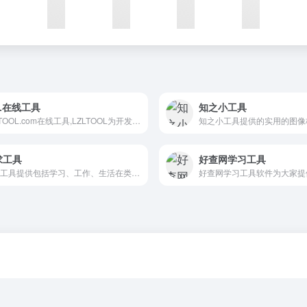
L在线工具
知之小工具
LZLTOOL.com在线工具,LZLTOOL为开发设计人员提供在线工具，CSS、JS 调试,c# API文档,在线 Java API文档,在线 PHP API文档,在线 Node.js API文档,Less CSS编译器，MarkDown编译器等其他在线工具,在线谷歌动态密码
求工具
好查网学习工具
虎求工具提供包括学习、工作、生活在类的覆盖各行各业的实用工具，目前共分为生活服务、金融理财、教育学习、健康养生、实用计算、休闲娱乐六大类工具，以后我们会开发更多的实用工具，会覆盖各类别