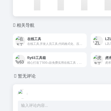
相关导航
在线工具
LZ
在线工具,开发人员工具,代码格式化、压缩、加密、解密,下载链接转换,json格式化,正则测试工具,favicon在线制作,字帖工具,中文简繁体转换,迅雷下载链接转换,进制转换,二维码,照片压缩,pdf合并
fly63工具箱
虎
精心打造了500+款免费实用在线工具，涵盖代码开发、图片处理、加密解密、站长工具、CSS样式、二维码生成、生活助手等多种类型。所有工具均无需注册和下载，直接在浏览器中即可使用，安全便捷，致力于帮助程序员和普通用户提升工作和学习效率。
暂无评论