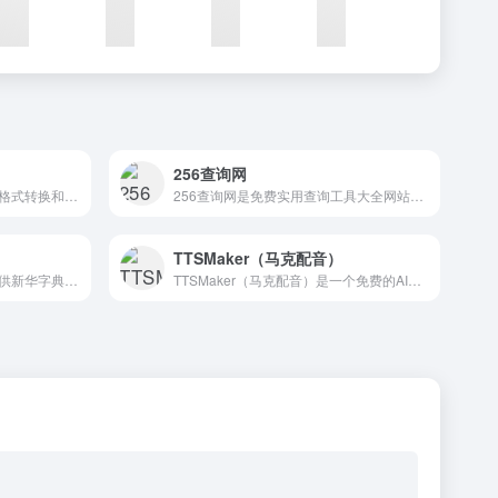
256查询网
知之小工具提供的实用的图像格式转换和照片处理，让你轻松解决照片和图片的转换问题。网站提供在线jpg转换，在线bmp转换（gif转图片,bmp转图片,webp转换），免费的实用互联网图片转换功能等等
256查询网是免费实用查询工具大全网站，提供各类数据查询，致力于为网民提供方便、快捷的在线查询便民服务。
TTSMaker（马克配音）
好查网学习工具软件为大家提供新华字典，词语在线查询，成语查询，诗词查询，世界时间，列车时刻表，灵签测算，歇后语，谜语等多种功能，希望对您有所帮助。
TTSMaker（马克配音）是一个免费的AI配音平台，可以将文本转换成语音，支持50多种语言和300多种语音风格，包括各种热门短视频声音，强大的神经网络使语音听起来更加自然，您可以在线试听，或者按mp3、wav格式下载音频文件。