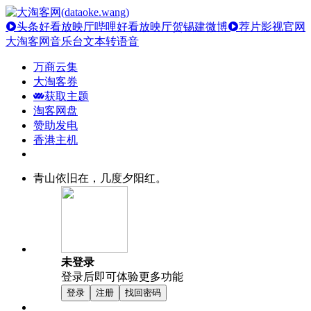
头条好看放映厅
哔哩好看放映厅
贺锡建微博
荐片影视官网
大淘客网音乐台
文本转语音
万商云集
大淘客券
获取主题
淘客网盘
赞助发电
香港主机
青山依旧在，几度夕阳红。
未登录
登录后即可体验更多功能
登录
注册
找回密码