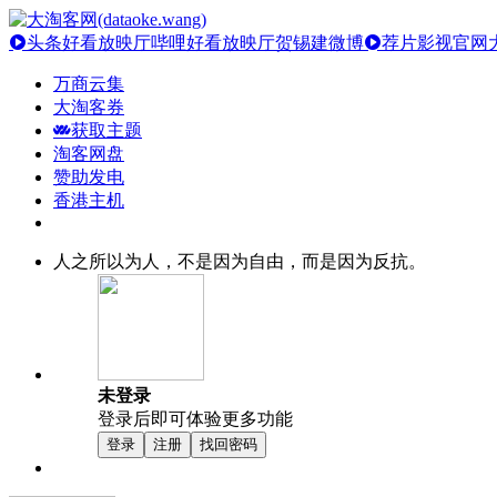
头条好看放映厅
哔哩好看放映厅
贺锡建微博
荐片影视官网
万商云集
大淘客券
获取主题
淘客网盘
赞助发电
香港主机
人之所以为人，不是因为自由，而是因为反抗。
未登录
登录后即可体验更多功能
登录
注册
找回密码