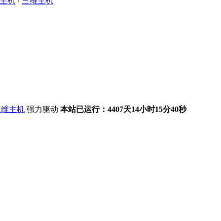
主机
·
三维主机
强力驱动
本站已运行：4407天14小时15分41秒