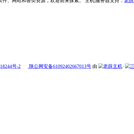
件、网站和各类资源，欢迎前来探索。 主机|服务器支持：
老薛
18244号-2
陕公网安备61092402667013号
由
·