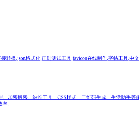
,json格式化,正则测试工具,favicon在线制作,字帖工具,中
处理、加密解密、站长工具、CSS样式、二维码生成、生活助手
效率。