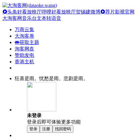
头条好看放映厅
哔哩好看放映厅
贺锡建微博
荐片影视官网
大淘客网音乐台
文本转语音
万商云集
大淘客券
获取主题
淘客网盘
赞助发电
香港主机
狂喜是雨。忧愁是雨。悲剧是雨。
未登录
登录后即可体验更多功能
登录
注册
找回密码