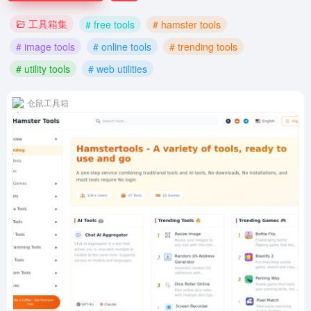
工具箱集
# free tools
# hamster tools
# image tools
# online tools
# trending tools
# utility tools
# web utilities
仓鼠工具箱