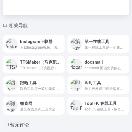
相关导航
Instagram下载器
第一在线工具
下载Instagram视频、照片、Reels、IGTV和轮播
第一在线工具是一个免费的在线工具网站，我们将持续开发各种实用的在线工具，以及分享优质软件、优秀网站等内容。目前已上线文本差异对比、中文简繁体转换、脑筋急转弯等工具，以及优质软件分享、优秀网站分享等内容。
TTSMaker（马克配音）
docsmall
TTSMaker（马克配音）是一个免费的AI配音平台，可以将文本转换成语音，支持50多种语言和300多种语音风格，包括各种热门短视频声音，强大的神经网络使语音听起来更加自然，您可以在线试听，或者按mp3、wav格式下载音频文件。
docsmall 提供免费的在线图片、GIF、PDF处理，包括图片压缩、裁剪、改尺寸，PDF合并、分割、压缩、页面调整等功能。
跟哈工具
即时工具
跟哈工具是一款功能多样化的免费在线工具网站。包括图片工具、实用查询、教育学习、生活服务、文本工具、信息速查等工具，无需下载安装，即来即用。希望伴随您轻松解决问题，感受到便捷与愉悦。
致力开发即用即走型在线工具，无需客户端在线一键使用。拥有视频工具、音频工具、图片工具、 PDF工具、办公辅助、设计工具、文本工具、数字工具、加密工具、单位转换等等工具。同时拥有良好的用户体验，为您的工作学习提升效率！
微查网
ToolFK 在线工具
最全在线查询工具大全 wiicha.com
ToolFK 在线工具 - 多合一工具
暂无评论