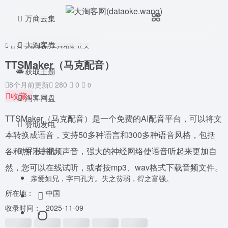
万商云集
大淘客券
首页
•
在线工具
•
工具箱集
•
正文
TTSMaker（马克配音）
获取主题
8个月前更新
280
0
0
收藏
淘客网盘
0
TTSMaker（马克配音）是一个免费的AI配音平台，可以将文
赞助发电
本转换成语音，支持50多种语言和300多种语音风格，包括
香港主机
各种热门短视频声音，强大的神经网络使语音听起来更加自
然，您可以在线试听，或者按mp3、wav格式下载音频文件。
亲爱如兄，字曰孔方。失之贫弱，得之富强。
所在地：
中国
收录时间：
2025-11-09