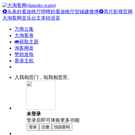
头条好看放映厅
哔哩好看放映厅
贺锡建微博
荐片影视官网
大淘客网音乐台
文本转语音
万商云集
大淘客券
获取主题
淘客网盘
赞助发电
香港主机
入我相思门，知我相思苦。
未登录
登录后即可体验更多功能
登录
注册
找回密码