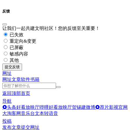
反馈
让我们一起共建文明社区！您的反馈至关重要！
已失效
重定向&变更
已屏蔽
敏感内容
其他
提交反馈
网址
网址
文章
软件
书籍
返回顶部
首页
导航
头条好看放映厅
哔哩好看放映厅
贺锡建微博
荐片影视官网
大淘客网音乐台
文本转语音
投稿
发布文章
提交网址