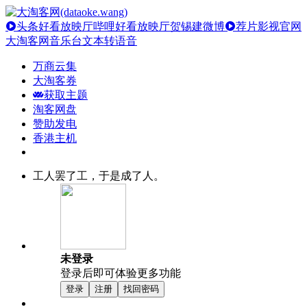
头条好看放映厅
哔哩好看放映厅
贺锡建微博
荐片影视官网
大淘客网音乐台
文本转语音
万商云集
大淘客券
获取主题
淘客网盘
赞助发电
香港主机
工人罢了工，于是成了人。
未登录
登录后即可体验更多功能
登录
注册
找回密码