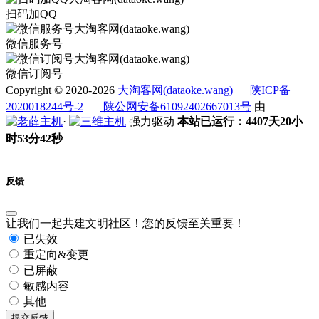
扫码加QQ
微信服务号
微信订阅号
Copyright © 2020-2026
大淘客网(dataoke.wang)
陕ICP备
2020018244号-2
陕公网安备61092402667013号
由
·
强力驱动
本站已运行：4407天20小
时53分42秒
反馈
让我们一起共建文明社区！您的反馈至关重要！
已失效
重定向&变更
已屏蔽
敏感内容
其他
提交反馈