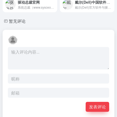
驱动总裁官网
戴尔(Dell)中国软件驱动系统
系统总裁（www.sysceo.com），强大的Windows操作系统封装工具，全自动快速一键封装系统，让系统安装变得更简单。驱动总裁，驱动总裁离线版，软件魔盒，SGI一键备份还原，SC封装，U盘魔术师PE装机，简单易用、功能全面、自定义强，是装机人员必备工具。软件封装做推广，联盟合作，更是最佳选择！
戴尔(Dell)官方软件与驱动程序支持平台
暂无评论
发表评论