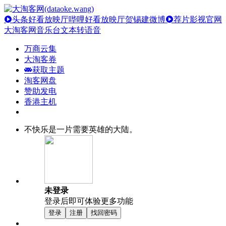
头条好看放映厅
哔哩好看放映厅
贺锡建微博
荐片影视官网
大淘客网音乐台
文本转语音
万商云集
大淘客券
获取主题
淘客网盘
赞助发电
香港主机
不快乐是一片需要英雄的大陆。
未登录
登录后即可体验更多功能
登录
注册
找回密码