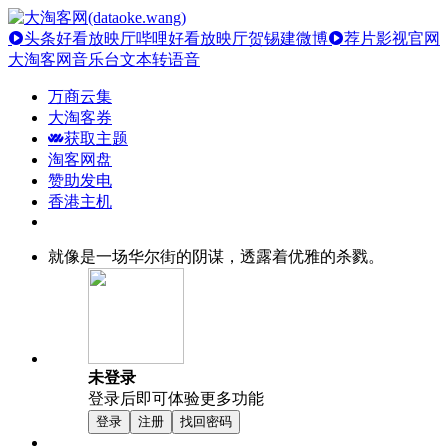
头条好看放映厅
哔哩好看放映厅
贺锡建微博
荐片影视官网
大淘客网音乐台
文本转语音
万商云集
大淘客券
获取主题
淘客网盘
赞助发电
香港主机
就像是一场华尔街的阴谋，透露着优雅的杀戮。
未登录
登录后即可体验更多功能
登录
注册
找回密码