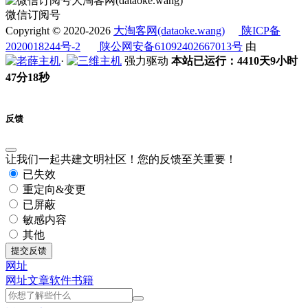
微信订阅号
Copyright © 2020-2026
大淘客网(dataoke.wang)
陕ICP备
2020018244号-2
陕公网安备61092402667013号
由
·
强力驱动
本站已运行：4410天9小时
47分19秒
反馈
让我们一起共建文明社区！您的反馈至关重要！
已失效
重定向&变更
已屏蔽
敏感内容
其他
提交反馈
网址
网址
文章
软件
书籍